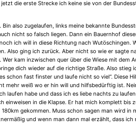
ill jetzt die erste Strecke ich keine sie von der Bun
. Bin also zugelaufen, links meine bekannte Bundesst
uch nicht so falsch liegen. Dann ein Bauernhof diese
och ich will in diese Richtung nach Wutöschingen. Wor
en. Also ging ich zurück. Aber nicht so wie er sagte
. Wer kam inzwischen quer über die Wiese mit dem Aut
ringe dich wieder auf die richtige Straße. Also stieg i
 es schon fast finster und laufe nicht so viel“. Diese 
t mehr weiß wo er hin will und hilfsbedürftig ist. Nein
h laufen habe und dass ich es liebe nachts zu laufen
ich einweisen in die Klapse. Er hat mich komplett bi
en 180km gekommen. Muss schon sagen man wird in 
tnermäßig und wenn man dann mal erzählt, dass ich no