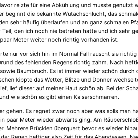
avor reizte für eine Abkühlung und musste genutzt 
er beginnt die bekannte Wutachschlucht, das schmal
n sehr häufig überlaufen und an ganz schmalen Pfad
Teil, den ich noch nie betreten hatte und ich sehr g
aar Meter weiter noch richtig vorhanden ist.
rte nur vor sich hin im Normal Fall rauscht sie richti
 Grund des fehlenden Regens richtig zahm. Nach hefti
owie Baumbruch. Es ist immer wieder schön durch d
chen kippte das Wetter, Blitze und Donner wechselte
ief, lief dieser auf meiner Haut schön ab. Bei der Sch
 und wie schön es gibt einen Kaiserschmarren.
ter gehen. Es regnet zwar noch aber was solls man ha
 ein paar Meter wieder abwärts ging. Am Räuberschloß
. Mehrere Brücklen überquert bevor es wieder hinau
nd der Regen heftiger also Zeit für das Abendessen.