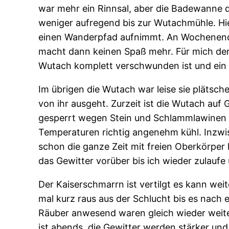
war mehr ein Rinnsal, aber die Badewanne d
weniger aufregend bis zur Wutachmühle. Hi
einen Wanderpfad aufnimmt. An Wochenende
macht dann keinen Spaß mehr. Für mich der 
Wutach komplett verschwunden ist und ein p
Im übrigen die Wutach war leise sie plätsche
von ihr ausgeht. Zurzeit ist die Wutach auf
gesperrt wegen Stein und Schlammlawinen s
Temperaturen richtig angenehm kühl. Inzwis
schon die ganze Zeit mit freien Oberkörper l
das Gewitter vorüber bis ich wieder zulaufe
Der Kaiserschmarrn ist vertilgt es kann wei
mal kurz raus aus der Schlucht bis es nach
Räuber anwesend waren gleich wieder weiter
ist abends, die Gewitter werden stärker u