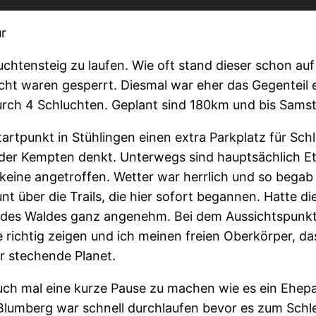
ur
chtensteig zu laufen. Wie oft stand dieser schon a
ht waren gesperrt. Diesmal war eher das Gegenteil e
durch 4 Schluchten. Geplant sind 180km und bis Sams
rtpunkt in Stühlingen einen extra Parkplatz für Sc
er Kempten denkt. Unterwegs sind hauptsächlich Eta
 keine angetroffen. Wetter war herrlich und so begab
t über die Trails, die hier sofort begannen. Hatte d
n des Waldes ganz angenehm. Bei dem Aussichtspunkt
e richtig zeigen und ich meinen freien Oberkörper, da
r stechende Planet.
 mal eine kurze Pause zu machen wie es ein Ehepaar
 Blumberg war schnell durchlaufen bevor es zum Schl